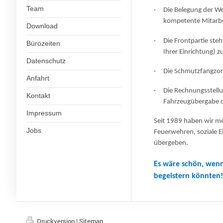
Team
· Die Belegung der We
kompetente Mitarbe
Download
· Die Frontpartie steh
Bürozeiten
Ihrer Einrichtung) 
Datenschutz
· Die Schmutzfangzone
Anfahrt
· Die Rechnungsstellun
Kontakt
Fahrzeugübergabe de
Impressum
Seit 1989 haben wir m
Jobs
Feuerwehren, soziale E
übergeben.
Es wäre schön, wenn
begeistern könnten!
Druckversion
|
Sitemap